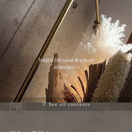
NAILS ON salon & school
JNA認定校0567-1