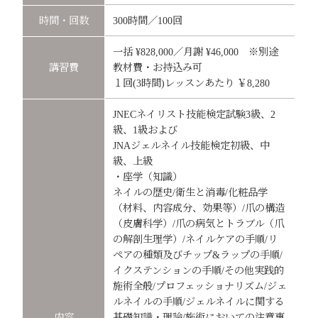
時間・回数
300時間／100回
一括 ¥828,000／月謝 ¥46,000 ※別途
講習費
教材費・お持込み可
１回(3時間)レッスンあたり ￥8,280
JNECネイリスト技能検定試験3級、2
級、1級および
JNAジェルネイル技能検定初級、中
級、上級
・座学（知識）
ネイルの歴史/衛生と消毒/化粧品学
（材料、内容成分、効果等）/爪の構造
（皮膚科学）/爪の病気とトラブル（爪
の解剖生理学）/ネイルケアの手順/リ
ペアの種類及びチップ&ラップの手順/
イクステンションの手順/その他実践的
施術全般/プロフェッショナリズム/ジェ
ルネイルの手順/ジェルネイルに関する
内容
基礎知識・理論/施術においての注意事