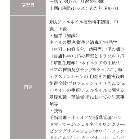
一括 ¥288,000／月謝 ¥28,800
講習費
１回(3時間)レッスンあたり ￥9,000
JNAジェルネイル技能検定初級、中
級、上級
・座学（知識）
ネイルの歴史/衛生と消毒/化粧品学
（材料、内容成分、効果等）/爪の構造
（皮膚科学）/爪の病気とトラブル（爪
の解剖生理学）/ネイルケアの手順/リ
ペアの種類及びチップ&ラップの手順/
イクステンションの手順/その他実践的
施術全般/プロフェッショナリズム/ジェ
内容
ルネイルの手順/ジェルネイルに関する
基礎知識・理論/施術においての注意事
項等
・技術
手指消毒・ネイルケア/道具管理/ハン
ドマッサージ/ジェルネイルワンカラー/
ピンクグラデーション/ホワイトフレン
チネイル/ジェルチップオーバーレイ/ジ