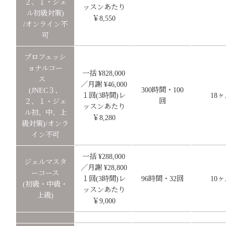
２、１・ジェ
ッスンあたり
ル初級対策)
￥8,550
/オンライン不
可
プロフェッシ
ョナルコー
一括 ¥828,000
ス
／月謝 ¥46,000
300時間・100
(JNEC３、
１回(3時間)レ
18
回
２、１・ジェ
ッスンあたり
ル初、中、上
￥8,280
級対策)/オンラ
イン不可
一括 ¥288,000
ジェルマスタ
／月謝 ¥28,800
ーコース
１回(3時間)レ
96時間・32回
10
(初級・中級・
ッスンあたり
上級)
￥9,000