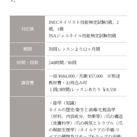
す。
JNECネイリスト技能検定試験3級、2
対応級
級、1級
JNAジェルネイル技能検定試験初級
期間
初回レッスンより12ヶ月間
時間・回数
240時間／80回
一括 ¥684,000／月謝 ¥57,000 ※別途
講習費
教材費・お持込み可
１回(3時間)レッスンあたり ￥8,550
・座学（知識）
ネイルの歴史/衛生と消毒/化粧品学
（材料、内容成分、効果等）/爪の構造
（皮膚科学）/爪の病気とトラブル（爪
の解剖生理学）/ネイルケアの手順/リ
ペアの種類及びチップ&ラップの手順/