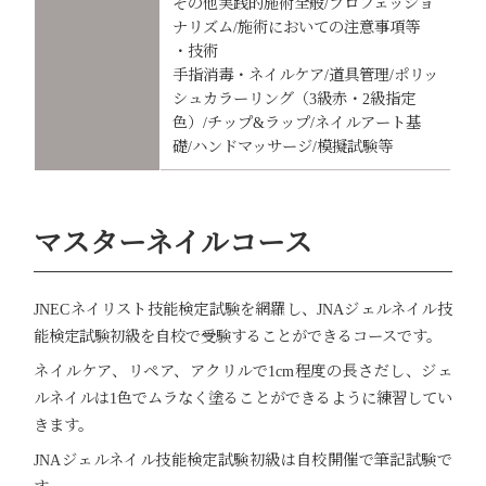
その他実践的施術全般/プロフェッショ
ナリズム/施術においての注意事項等
・技術
手指消毒・ネイルケア/道具管理/ポリッ
シュカラーリング（3級赤・2級指定
色）/チップ&ラップ/ネイルアート基
礎/ハンドマッサージ/模擬試験等
マスターネイルコース
JNECネイリスト技能検定試験を網羅し、JNAジェルネイル技
能検定試験初級を自校で受験することができるコースです。
ネイルケア、リペア、アクリルで1cm程度の長さだし、ジェ
ルネイルは1色でムラなく塗ることができるように練習してい
きます。
JNAジェルネイル技能検定試験初級は自校開催で筆記試験で