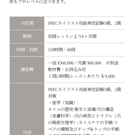
術もプロレベルに近づきます。
対応級
JNECネイリスト技能検定試験3級、2級
期間
初回レッスンより6ヶ月間
時間・回数
120時間／40回
一括 ¥360,000／月謝 ¥60,000 ※別途
講習費
教材費・お持込み可
１回(3時間)レッスンあたり ￥9,000
JNECネイリスト技能検定試験3級、2級
対策
・座学（知識）
ネイルの歴史/衛生と消毒/爪の構造
（皮膚科学）/爪の病気とトラブル（爪
の解剖生理学）/ネイルケアの手順/リ
ペアの種類及びチップ&ラップの手順/
内容