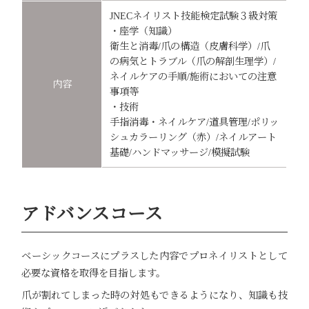
JNECネイリスト技能検定試験３級対策
・座学（知識）
衛生と消毒/爪の構造（皮膚科学）/爪
の病気とトラブル（爪の解剖生理学）/
ネイルケアの手順/施術においての注意
内容
事項等
・技術
手指消毒・ネイルケア/道具管理/ポリッ
シュカラーリング（赤）/ネイルアート
基礎/ハンドマッサージ/模擬試験
アドバンスコース
ベーシックコースにプラスした内容でプロネイリストとして
必要な資格を取得を目指します。
爪が割れてしまった時の対処もできるようになり、知識も技